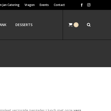
n Jan Catering
Vragen
Events
Contact
ANK
DESSERTS
0
mpleet verzorgde (vergader-) lunch met onze
vers