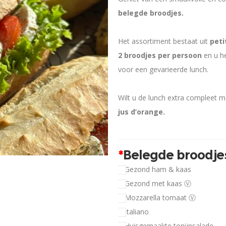
belegde broodjes.
Het assortiment bestaat uit
peti
2 broodjes per persoon
en u he
voor een gevarieerde lunch.
Wilt u de lunch extra compleet 
jus d’orange.
*
Belegde broodje
Gezond ham & kaas
Gezond met kaas Ⓥ
Mozzarella tomaat Ⓥ
Italiano
Huisgemaakte tonijnsalade