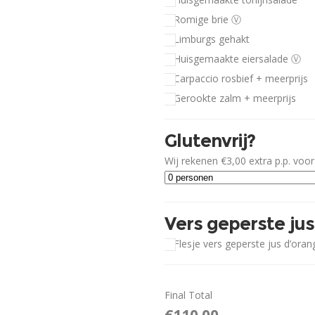
Romige brie Ⓥ
Limburgs gehakt
Huisgemaakte eiersalade Ⓥ
Carpaccio rosbief + meerprijs
Gerookte zalm + meerprijs
Glutenvrij?
Wij rekenen €3,00 extra p.p. voor
Vers geperste jus
Flesje vers geperste jus d’oran
Final Total