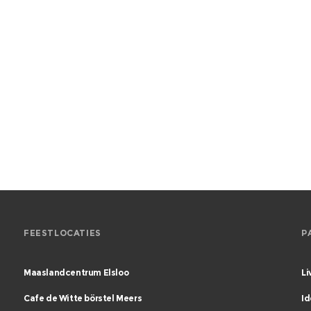
FEESTLOCATIES
P
Maaslandcentrum Elsloo
Li
Cafe de Witte börstel Meers
Id