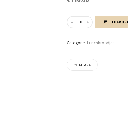
€
110.00
TOEVOE
Categorie:
Lunchbroodjes
SHARE