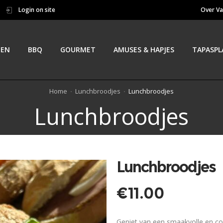
Login on site
Over Va
TEN
BBQ
GOURMET
AMUSES & HAPJES
TAPASPL
Home
Lunchbroodjes
Lunchbroodjes
Lunchbroodjes
Lunchbroodjes
€
11.00
Geniet van een smaakvolle en co