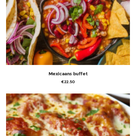
TOEVOEGEN AAN WINKELWAGEN
Mexicaans buffet
€
22.50