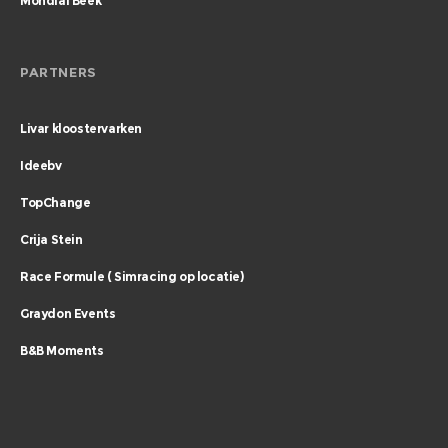
Mondial Beek
PARTNERS
Livar kloostervarken
Ideebv
TopChange
Crija Stein
Race Formule ( Simracing op locatie)
Graydon Events
B&B Moments