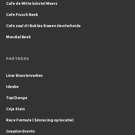
Cafe de Witte börstel Meers
Cafe Frusch Beek
Cafe zaal d’r Bok bie Rowen Heerlerheide
Mondial Beek
PARTNERS
Livar kloostervarken
Ideebv
TopChange
Crija Stein
Race Formule ( Simracing op locatie)
Graydon Events