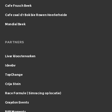
Cafe Frusch Beek
Cafe zaal d’r Bok bie Rowen Heerlerheide
Mondial Beek
PARTNERS
Livar kloostervarken
Ideebv
TopChange
Crija Stein
Race Formule ( Simracing op locatie)
Graydon Events
B&B Moments